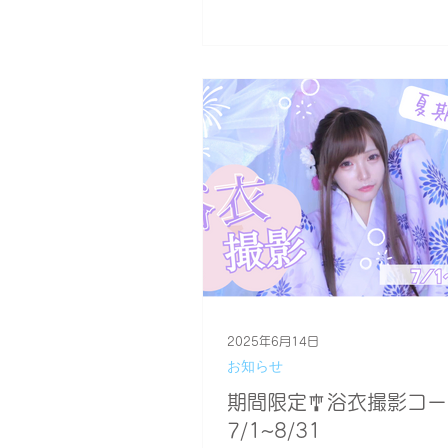
方▶︎前頭筋を使っている。 お
が寄ったり、眉が上に上がっ
したような目に。二重もはっ
にいまいち可愛くない目に。 
使って目を開けてるとおでこ
因にもつながります。 ☑️自分
方チェックしてみましょう！ 
を当ててください。 ②そのま
けたり閉じたりしてみてくだ
⭐️Point……手でぎゅっと抑
ね！ 皮膚が動いてるかどうか分から
なくなるよ💦 手の下の皮膚が
いていなければ、正しく目の
えていますよ！ 眉が動いてい
2025年6月14日
手く目の筋肉が使えていない
お知らせ
い目の開け方です😨 ☑️では何
ってしまうのか、綺麗な開き
期間限定🎐浴衣撮影コー
はどうすればいいのか見てみ
7/1~8/31
👀目を開ける筋肉 目を開ける