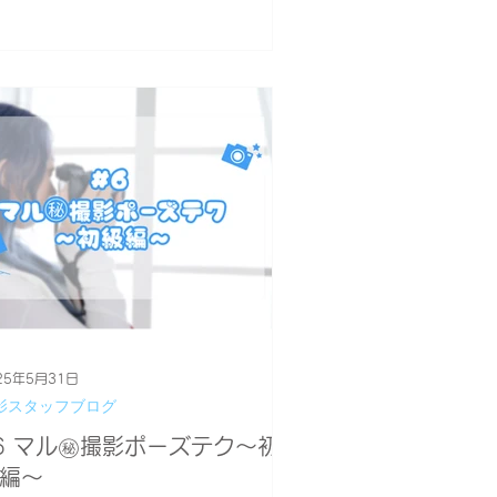
✨ ※今回はメイクアップサービスがご
いません。...
25年5月31日
影スタッフブログ
6 マル㊙️撮影ポーズテク〜初
編〜