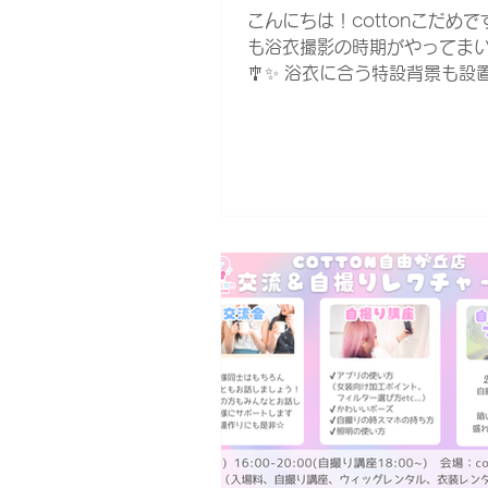
う筋肉として代表的なものに
こんにちは！cottonこだめです
も浴衣撮影の時期がやってま
🎐✨ 浴衣に合う特設背景も設
で、普段とは違った雰囲気で
楽しめますよ〜🍧 ご予約お待
ります😉💞 開催店舗：東京
開催期間：7/1~8/31...