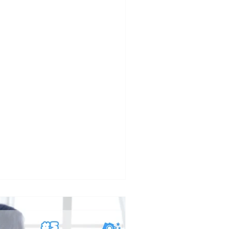
はなんとか、消費税分を弊社側で負担
ようと頑張っていましたが、物価の高
もありcottonの運営を考えると料金
直しに踏...