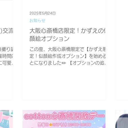
度
し
2025年5月24日
お知らせ
騰
見
金)交流会
大阪心斎橋店限定！かずえの似
顔絵オプション
自撮り講座
この度、大阪心斎橋限定で【かずえ限
催時間内
定！似顔絵作成オプション】を始めるこ
に可愛い
とになりました✏️ 【オプションの追加
トをプレゼ
方法】 似顔絵作成オプションは カメラ
ーオプシ
マン指名もかずえ にしていただく必要
詳しくレク
がございます🙇‍♂️ ご予約時にかずえの出
勤日をご確認の上...