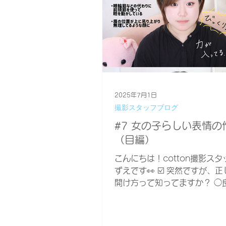
2025年7月1日
撮影スタッフブログ
#7 女の子らしい表情の
（目編）
こんにちは！cotton撮影ス
ずえです👀 ☑️ 突然ですが、
開け方って知ってますか？ ◯
開け方▶︎眼瞼拳筋・眼輪筋を
る。 目が無理なくぱっちり開
のある可愛い目に！ ×良くな