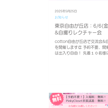
2025年5月25日
お知らせ
東京自由が丘店：6/6(
&自撮りレクチャー会
cotton自由が丘店で交流会&
を開催します👏 予約不要、開
は出入り自由！ 先着１０名様
ハート型自撮り用スマホライ
ント💖 普段の自撮りレクチャ
ョンよりもしっかり細かく、
チャーします❕...