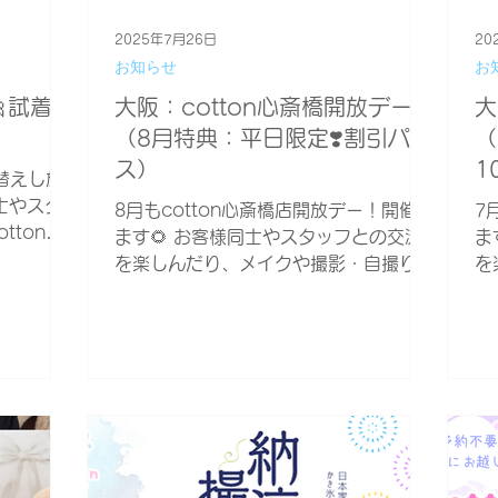
2025年7月26日
20
お知らせ
お
🎀試着、
大阪：cotton心斎橋開放デー
大
（8月特典：平日限定❣️割引パ
（
ス）
1
着替えし放
同士やスタ
8月もcotton心斎橋店開放デー！開催し
7
ttonが
ます🌻 お客様同士やスタッフとの交流
ま
もおすすめ
を楽しんだり、メイクや撮影・自撮りを
を
ば何時に来
楽しむだけでもOK！ オープン時間内で
楽
 ※今回は
あれば何時に来てもOK！出入りも自由
あ
いませ
です✨ ※過度な露出やコスプレ衣装での
で
ご来店はお控え下さい。街に溶け込める
ご
ような服装...
よ