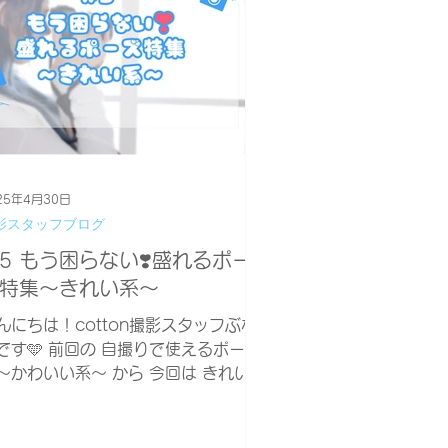
25年4月30日
影スタッフブログ
5 もう困らない❣️盛れるポー
特集〜きれい系〜
んにちは！cotton撮影スタッフぶな
です🩵 前回の 自撮りで使えるポー
〜かわいい系〜 から 今回は きれい系
ーズ をご紹介！✨ お姉さんぽい服装
大人っぽい場所で使える ポーズをま
めていますので ぜひ参考にしてくだ