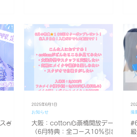
でこに皺
持ち花火つき🍧 💠開催日時（要予約 )
す
てびっくり
💠 ...
ざ
きり見えず
前頭筋を
のシワの原
の目の開き
①眉に指
ま目を開
さい。
えないで
大きく動
筋肉がつか
ると、上
2025年6月1日
20
、可愛くな
お知らせ
撮
故そうな
方にするに
ス🍧
大阪：cotton心斎橋開放デー
#
ましょう。
（6月特典：全コース10％引き
級
ために使