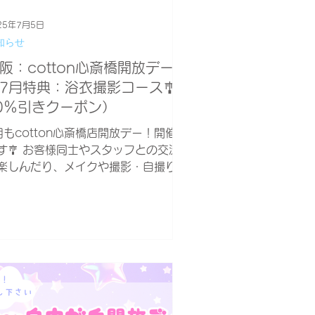
25年7月5日
知らせ
阪：cotton心斎橋開放デー
7月特典：浴衣撮影コース🎐
0％引きクーポン）
月もcotton心斎橋店開放デー！開催し
す🎐 お客様同士やスタッフとの交流
楽しんだり、メイクや撮影・自撮りを
しむだけでもOK！ オープン時間内で
れば何時に来てもOK！出入りも自由
す✨ ※過度な露出やコスプレ衣装での
来店はお控え下さい。街に溶け込める
うな服装...