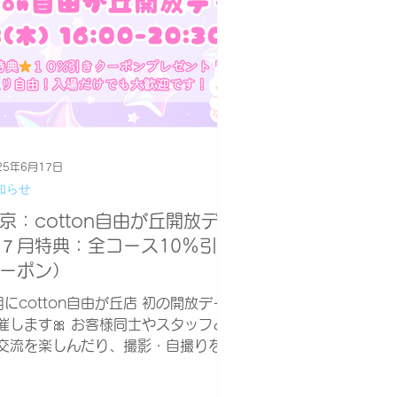
25年6月17日
知らせ
京：cotton自由が丘開放デー
７月特典：全コース10％引き
ーポン）
月にcotton自由が丘店 初の開放デー
催します🎀 お客様同士やスタッフと
交流を楽しんだり、撮影・自撮りを楽
むだけでもOK！ オープン時間内であ
ば何時に来てもOK！出入りも自由で