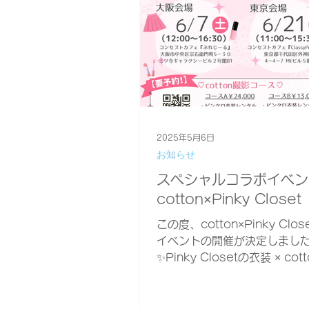
2025年5月6日
お知らせ
スペシャルコラボイベン
cotton×Pinky Closet
この度、cotton×Pinky Clo
イベントの開催が決定しました❣
✨Pinky Closetの衣装 × co
クアップ × 本物のコンカフェ
できる✨ とてもスペシャルな
なっております💎...