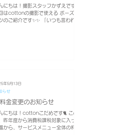
んにちは！撮影スタッフかずえです👀
回はcottonの撮影で使える ポーズの
ツのご紹介です✨✨ 「いつも言われる
の指示って具体的にどうすれば良いん
ろう…？」 って思うことはありませ
か？🧐 この記事ではそんな疑問に答
ちゃいます❣️...
25年5月13日
知らせ
料金変更のお知らせ
んにちは！cottonこだめです🐈 この
、昨年度から消費税課税対象に入った
響から、サービスメニュー全体の料金
直しを行うことに致しました。 昨年