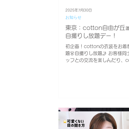
2025年7月30日
お知らせ
東京：cotton自由が丘
自撮りし放題デー！
初企画！cottonの衣装をお
題👗自撮りし放題🤳 お客様
ッフとの交流を楽しんだり、co
どんなお店が見てみたい方に
です✨ オープン時間内であれ
てもOK！出入りも自由です🆗
メイクアップサービスがござ
ん。...