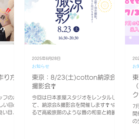
2025年6月28日
20
お知らせ
お
作り方
東京：8/23(土)cotton納涼会&
東
撮影会🎐
（
ク
タッフのか
今回は日本家屋スタジオをレンタルし
正しい目の
て、納涼会&撮影会を開催します🎐🫧 ま
7
良い目の
るで高級旅館のような畳の和室と綺麗な
開
使ってい
お庭で、夏を満喫ちゃいましょう✨ 夕暮
の
き、目力
れ時に開催するので、昼間〜夜の雰囲気
し
い目の開け
が楽しめます！ 夏らしく、かき氷と手
れ