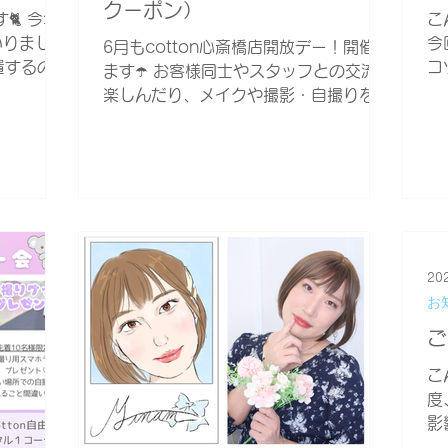
クーポン）
🐈 今年
こ
いりました
今
6月もcotton心斎橋店開放デー！開催し
置するの
コ
ます☂️ お客様同士やスタッフとの交流を
浴衣撮影が
あ
楽しんだり、メイクや撮影・自撮りを楽
ちしてお
だ
しむだけでもOK！ オープン時間内であ
店、大阪店
ん
れば何時に来てもOK！出入りも自由で
え
す✨ ※過度な露出やコスプレ衣装でのご
来店はお控え下さい。街に溶け込めるよ
うな服装...
20
お
ご
こ
度
影
見