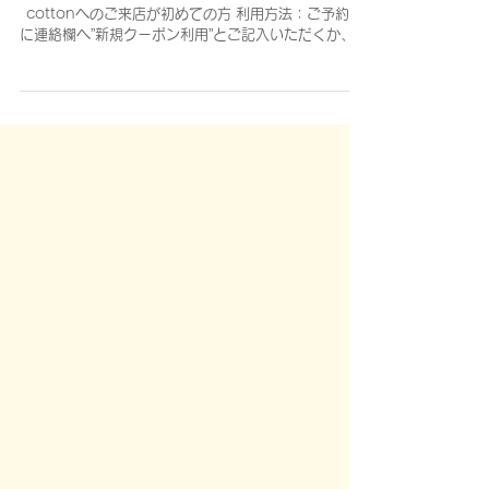
ご新規様限定！1,000円引きクーポン
期間：4/1〜4/30 利用条件：東京店、大阪店共に
cottonへのご来店が初めての方 利用方法：ご予約時
に連絡欄へ”新規クーポン利用”とご記入いただくか、ご
来店時にこちらのページをご提示ください。