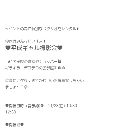
イベントの為に特別なスタジオをレンタル❣️
今回はみんなだいすき！
💖平成ギャル撮影会💖
当時の実際の雑誌やショッパー🛍️
ギラギラ・デコデコのお部屋🌺🪩🦓
最高にアゲな空間でかわいいお写真撮っちゃい
ましょ〜↑✌️✨
💖開催日時（要予約
)💖：11/23(日) 10:30-
17:30
💖開催地💖