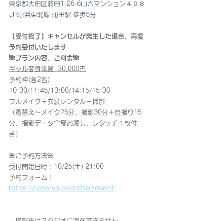
東京都大田区蒲田1-26-6山六マンション４０８
JR京浜東北線 蒲田駅 徒歩5分
【受付終了】キャンセルが発生した場合、再度
予約受付いたします
🌺プラン内容、ご料金🌺
ギャル変身体験  30,000円
予約枠(各2名)：
10:30/11:45/13:00/14:15/15:30
フルメイク＋衣装レンタル＋撮影
（着替え〜メイク75分、撮影30分＋自撮り15
分、撮影データ全部お渡し、レタッチ１枚付
き）
🌺ご予約方法🌺
受付開始日時：10/25(土) 21:00
予約フォーム：
https://reserva.be/cottonevent
・撮影後はスタジオに滞在できません。