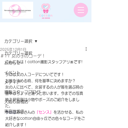
記事
カテゴリー選択
2025年12月1日
カテゴリー選択
＃11 女の子のコーデ！
こんにちは！cotton撮影スタッフアリ🎀です!
お知らせ
イベント
今回は女の人コーデについてです！
お服を決める時、何を基準に決めますか？
メディア
女の人に比べて、女装するの人が服を選ぶ時の
撮影スタッフブログ
基準はちょっと違うと思います。今までの写真
映え研究部は小物やポーズのご紹介をしまし
大阪心斎橋店
た。
東京池袋店
今回は
みなさんの
『センス』
を活かせる、私の
大好きなcotton自由ヶ丘での色々なコーデをご
紹介します！