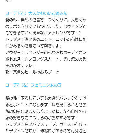
す！
コーデ1(右）大人かわいいお姉さん
髪の毛：
低めの位置で一つくくりに。大きくめ
のリボンクリップもつけました。（ウィッグで
もできるすごく簡単なヘアアレンジです！）
トップス：
濃い紫のニット。ニットの布は伸縮
性があるので着ていて楽ですよ。
アウター：
ラベンダーのふわふわカーディガン
ボトムス：
白いロングスカート。透け感のある
生地がオシャレ！
靴：
茶色のヒールのあるブーツ
コーデ2（左）フェミニン女の子
髪の毛：
下ろしていても大きなバレッタをつけ
るとポイントになります！耳を見せることでお
顔の印象が明るくなりましたね。左右自分のお
顔の好きな方につけるのがおすすめです！
トップス：
白いパフスリーブ。ウエストを絞っ
たデザインですが、伸縮性があるので可愛さと