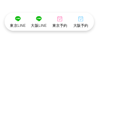
東京LINE
大阪LINE
東京予約
大阪予約
2つ目のコーディネートは肌見せを抑えたギャル
スタイル。セクシーさは肩のチラ見せとミニス
カートで表現。キラキラのベルトとブーツで、
ギャルらしさと着やすさのバランスが良く、
様々な体型にフィットすると思います。
女の子コーデポイント！
服装のバランスを考慮したデザイン。セクシー
でありながら下品ではなく、着る人の体にフィ