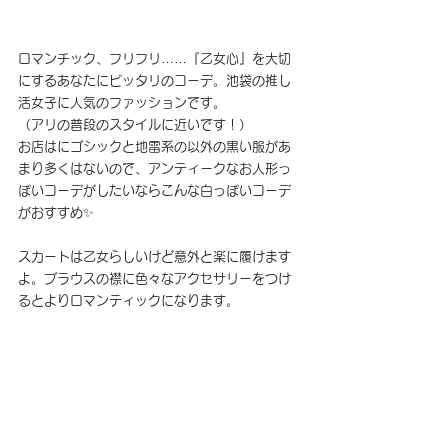
ロマンチック、フリフリ……『乙女心』を大切
にするあなたにピッタリのコーデ。池袋の推し
活女子に人気のファッションです。
（アリの普段のスタイルに近いです！）
お店はにゴシックと地雷系の以外の黒い服があ
まり多くはないので、アンティークなお人形っ
ぽいコーデがしたいならこんな白っぽいコーデ
がおすすめ✨
スカートは乙女らしいけど意外と楽に履けます
よ。ブラウスの襟に色々なアクセサリーをつけ
るとよりロマンティックになります。