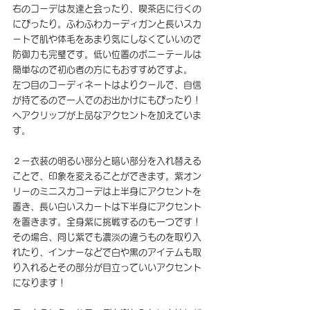
右のコーデは友達と会ったり、喫茶店に行くの
にぴったり。ふわふわカーディガンと長いスカ
ートで肌や体毛をあまり気にしなくていいので
防御力も完璧です。低い位置のポニーテールは
簡単なので初心者の方にもおすすめですよ。
左つ目のコーディネートはよりクールで、自信
が持てるので一人でのお出かけにもぴったり！
ヘアクリップが上品なアクセントを加えていま
す。
２ー衣装の明るい部分と暗い部分を入れ替える
ことで、印象を変えることができます。紫オン
リーのミニスカコーデは上半身にアクセントを
置き、長い白いスカートは下半身にアクセント
を置きます。全身紫に挑戦するのも一つです！
その場合、同じ紫でも濃淡の違うものを取り入
れたり、インナーなどで白や黒のアイテムも取
り入れるとその部分が目立っていいアクセント
になります！