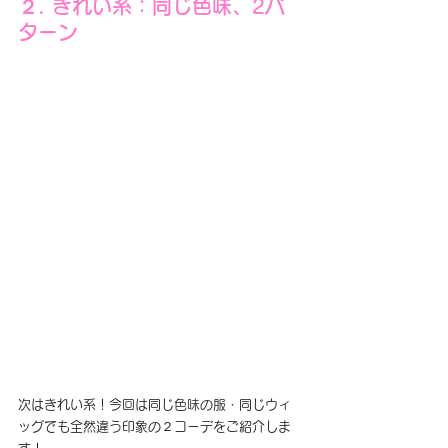
２. きれい系：同じ色味、2パ
ターン
次はきれい系！今回は同じ色味の服・同じウィ
ッグでも全然違う印象の２コーデをご紹介しま