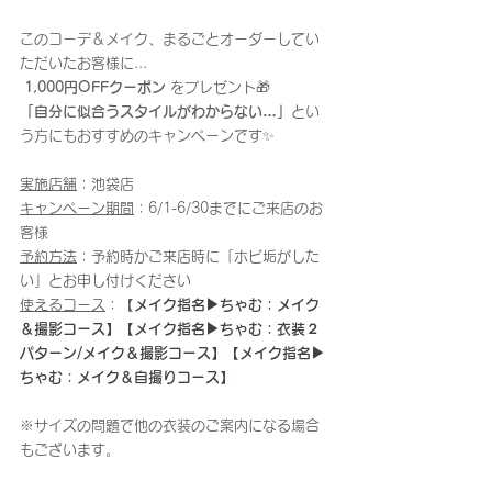
このコーデ＆メイク、まるごとオーダーしてい
ただいたお客様に...
1,000円OFFクーポン
 をプレゼント🎁
「自分に似合うスタイルがわからない…」
とい
う方にもおすすめのキャンペーンです✨
実施店舗
：池袋店
キャンペーン期間
：6/1-6/30までにご来店のお
客様
予約方法
：予約時かご来店時に「ホビ垢がした
い」とお申し付けください
使えるコース
：【
メイク指名▶︎ちゃむ：メイク
＆撮影コース】【メイク指名▶︎ちゃむ：衣装２
パターン/メイク＆撮影コース】【メイク指名▶︎
ちゃむ：メイク＆自撮りコース】
※サイズの問題で他の衣装のご案内になる場合
もございます。