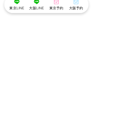
東京LINE
大阪LINE
東京予約
大阪予約
コメント
コメントを追加…
かずえ指名限定:あまあま
【受付終了】cot
♡調理実習キャンペーン
シャル撮影会【8