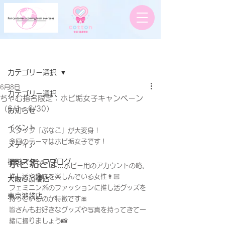
記事
カテゴリー選択
6月8日
カテゴリー選択
ちゃむ指名限定：ホビ垢女子キャンペーン
（6/1〜6/30）
お知らせ
イベント
スタッフ「ぶなこ」が大変身！
今回のテーマはホビ垢女子です！
メディア
撮影スタッフブログ
ホビ垢
とは
…ホビー用のアカウントの略。
推し活や趣味を楽しんでいる女性👩🏻
大阪心斎橋店
フェミニン系のファッションに推し活グッズを
東京池袋店
持っているのが特徴です🎀
皆さんもお好きなグッズや写真を持ってきて一
緒に撮りましょう📸