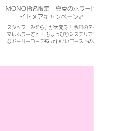
4 日前
お知らせ
MONO指名限定 真夏のホラー!ナ
イトメアキャンペーン🦴
スタッフ「みそら」が大変身！ 今回のテー
マはホラーです！ ちょっぴりミステリアス
なドーリーコーデ🧸 かわいいゴーストの女
の子に変身！ ネオンの背景でダークメルヘ
ンな写真を撮影しましょう❤️‍🩹 白い背景で
は、ゴーストの花嫁さんみたいな写真が撮れ
ます💎 かわいすぎる悪夢から、もう目覚め
られないかも...？ このコーデ＆メイク、
まるごとオーダーしていただいたお客様に...
1,000円OFFクーポン をプレゼント🎁 「自
分に似合うスタイルがわからない…」という
方にもおすすめのキャンペーンです✨ 実施
店舗：池袋店 キャンペーン期間：8/1-8/31