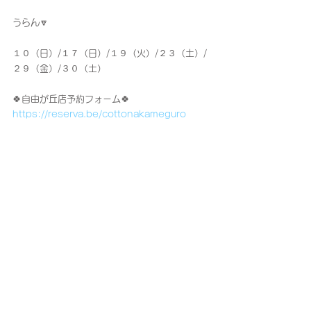
うらん🔽
１０（日）/１７（日）/１９（火）/２３（土）/
２９（金）/３０（土）
🍀自由が丘店予約フォーム🍀
https://reserva.be/cottonakameguro