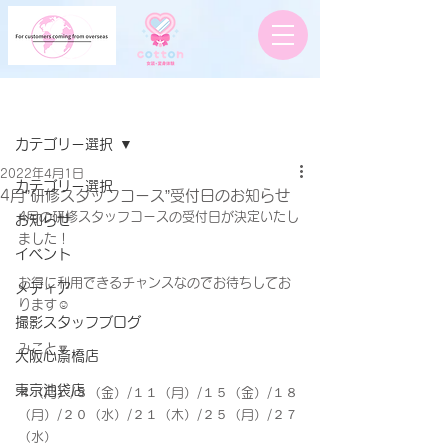
記事
カテゴリー選択
2022年4月1日
カテゴリー選択
4月”研修スタッフコース”受付日のお知らせ
4月の研修スタッフコースの受付日が決定いたし
お知らせ
ました！
イベント
お得に利用できるチャンスなのでお待ちしてお
メディア
ります☺️
撮影スタッフブログ
みこと🔽
大阪心斎橋店
東京池袋店
４（月）/８（金）/１１（月）/１５（金）/１８
（月）/２０（水）/２１（木）/２５（月）/２７
（水）