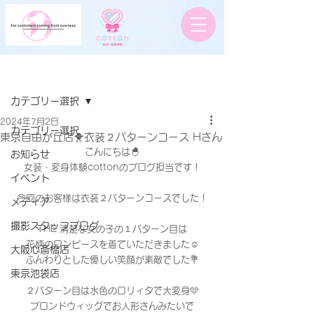
記事
カテゴリー選択
2024年7月2日
カテゴリー選択
東京自由が丘店🐥衣装２パターンコース Hさん
こんにちは🐣
お知らせ
女装・変身体験cottonのブログ担当です！
イベント
今回のお客様は衣装２パターンコースでした！
メディア
撮影スタッフブログ
THE 清楚な女の子の１パターン目は
花柄のワンピースを着ていただきました☺️
大阪心斎橋店
ふんわりとした優しい笑顔が素敵でした💐
東京池袋店
２パターン目は水色のロリィタで大変身🩵
ブロンドウィッグでお人形さんみたいで