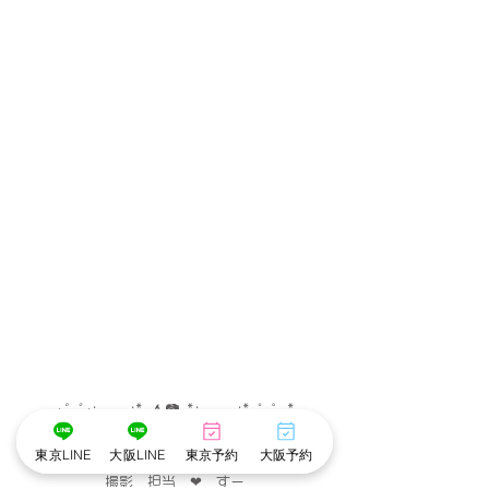
･゜ﾟ･
:.｡..｡.:*･💄📷･*:.｡. .｡.:*･゜ﾟ･*
東京LINE
大阪LINE
東京予約
大阪予約
メイク担当　❤︎　こだめ
撮影　担当　❤︎　すー