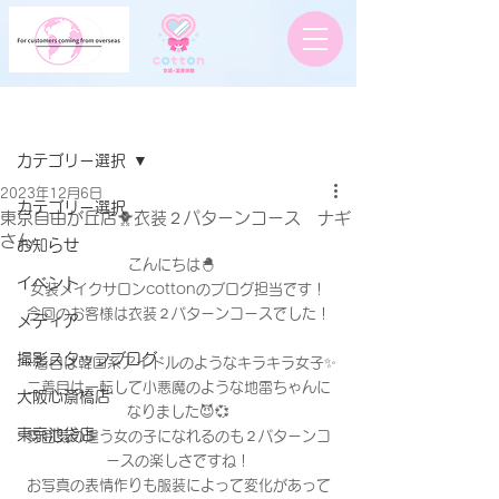
記事
カテゴリー選択
2023年12月6日
カテゴリー選択
東京自由が丘店🐥衣装２パターンコース ナギ
さん
お知らせ
こんにちは🐣　
イベント
女装メイクサロンcottonのブログ担当です！
今回のお客様は衣装２パターンコースでした！
メディア
撮影スタッフブログ
一着目は韓国系アイドルのようなキラキラ女子✨
二着目は一転して小悪魔のような地雷ちゃんに
大阪心斎橋店
なりました😈💞
東京池袋店
雰囲気の違う女の子になれるのも２パターンコ
ースの楽しさですね！
お写真の表情作りも服装によって変化があって