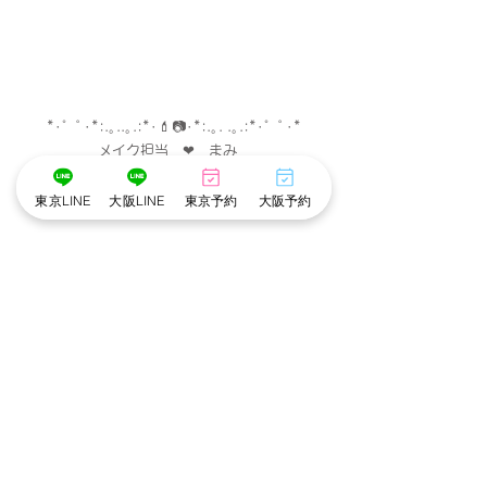
*･゜ﾟ･*:.｡..｡.:*･💄📷･*:.｡. .｡.:*･゜ﾟ･*
メイク担当　❤︎　まみ　
撮影　担当　❤︎　アリ
*･゜ﾟ･*:.｡..｡.:*･💄📷･*:.｡. .｡.:*･゜ﾟ･*
東京LINE
大阪LINE
東京予約
大阪予約
※cottonでは衛生管理を徹底しています※
・メイクスタッフのマスク着用
・出勤スタッフの検温
・アルコール手指消毒