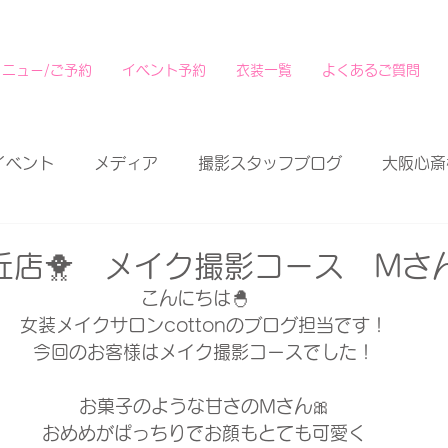
メニュー/ご予約
イベント予約
衣装一覧
よくあるご質問
イベント
メディア
撮影スタッフブログ
大阪心斎
丘店🐥 メイク撮影コース Mさ
こんにちは🐣　
女装メイクサロンcottonのブログ担当です！
今回のお客様はメイク撮影コースでした！
お菓子のような甘さのMさん🎀
おめめがぱっちりでお顔もとても可愛く