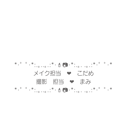
*･゜ﾟ･*:.｡..｡.:*･💄📷･*:.｡. .｡.:*･゜ﾟ･*
メイク担当　❤︎　こだめ
撮影　担当　❤︎　まみ
*･゜ﾟ･*:.｡..｡.:*･💄📷･*:.｡. .｡.:*･゜ﾟ･*