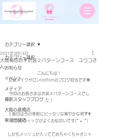
記事
カテゴリー選択
2021年3月14日
カテゴリー選択
大阪梅田店💐衣装２パターンコース ユウコさ
ん
お知らせ
こんにちは！
イベント
女装メイクサロンcottonのブログ担当です💟
メディア
今回のお客さまは衣装２パターンコースでし
撮影スタッフブログ
た！
大阪心斎橋店
１着目は今の季節にピッタリな華やかな袴👘❣️
東京池袋店
ボブのウィッグがよくお似合いです(*´◒`*)
しかもメッシュが入っててめちゃくちゃオシャ