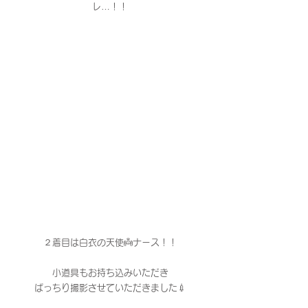
レ…！！
２着目は白衣の天使👼ナース！！
小道具もお持ち込みいただき
ばっちり撮影させていただきました💉