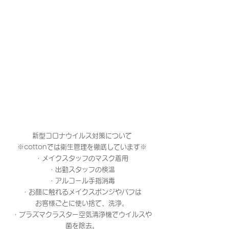
新型コロナウイルス対策について
※cottonでは衛生管理を徹底しています※
・メイクスタッフのマスク着用
・出勤スタッフの検温
・アルコール手指消毒
・お顔に触れるメイクスポンジやパフは
お客様ごとに使い捨て、洗浄。
・プラズマクラスター空気清浄機でウイルスや
菌を除去。