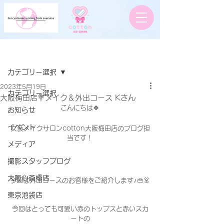
記事
カテゴリー選択
2023年5月19日
カテゴリー選択
大阪梅田店💐メイク＆外出コース Kさん
こんにちは🍀
お知らせ
イベント
女装メイクサロンcotton大阪梅田店のブログ担
当です！
メディア
撮影スタッフブログ
大阪心斎橋店
今回は外出コースのお客様をご紹介します♪👜👗
東京池袋店
今回はとっても可愛い赤のトップスと赤いスカ
ートの