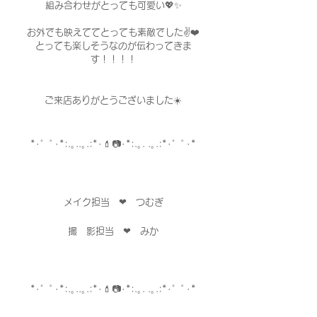
組み合わせがとっても可愛い💖✨
お外でも映えててとっても素敵でした✌️❤️
とっても楽しそうなのが伝わってきま
す！！！！
ご来店ありがとうございました☀️
*･゜ﾟ･*:.｡..｡.:*･💄📷･*:.｡. .｡.:*･゜ﾟ･*
メイク担当　❤︎　つむぎ
撮　影担当　❤︎　みか
*･゜ﾟ･*:.｡..｡.:*･💄📷･*:.｡. .｡.:*･゜ﾟ･*