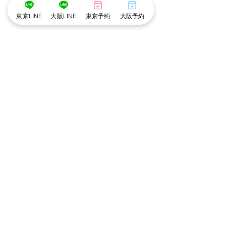
東京LINE
大阪LINE
東京予約
大阪予約
型コロナウイルス対策について
※cottonでは衛生管理を徹底しています※
・メイクスタッフのマスク着用
・出勤スタッフの検温
・アルコール手指消毒
・お顔に触れるメイクスポンジやパフは
お客様ごとに使い捨て、洗浄。
・プラズマクラスター空気清浄機でウイルスや
菌を除去。
・貸切の個室で他のお客様との接触がありませ
ん。
大阪心斎橋店