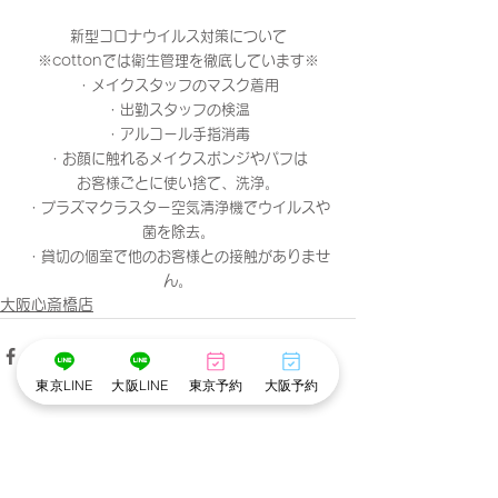
新型コロナウイルス対策について
※cottonでは衛生管理を徹底しています※
・メイクスタッフのマスク着用
・出勤スタッフの検温
・アルコール手指消毒
・お顔に触れるメイクスポンジやパフは
お客様ごとに使い捨て、洗浄。
・プラズマクラスター空気清浄機でウイルスや
菌を除去。
・貸切の個室で他のお客様との接触がありませ
ん。
大阪心斎橋店
東京LINE
大阪LINE
東京予約
大阪予約
すべて表示
最新記事