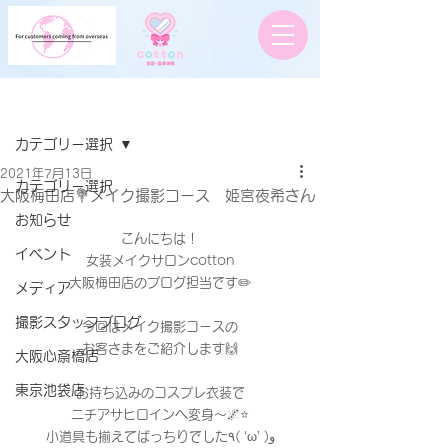
記事
カテゴリー選択
2021年7月13日
カテゴリー選択
大阪梅田店💐メイク撮影コース 姫宮夜希さん
お知らせ
こんにちは！
イベント
女装メイクサロンcotton
大阪梅田店のブログ担当です✏️
メディア
撮影スタッフブログ
今回はメイク撮影コースの
お客さまをご紹介します🙌
大阪心斎橋店
東京池袋店
お持ち込みのコスプレ衣装で
ニチアサヒロインへ変身〜🌌⭐️
小道具も揃えてばっちりでした٩( ‘ω’ )و