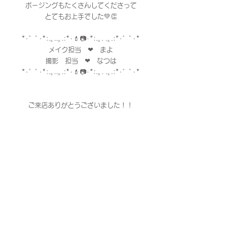
ポージングもたくさんしてくださって
とてもお上手でした💚👏
*･゜ﾟ･*:.｡..｡.:*･💄📷･*:.｡. .｡.:*･゜ﾟ･*
メイク担当　❤︎　まよ
撮影　担当　❤︎　なつは
*･゜ﾟ･*:.｡..｡.:*･💄📷･*:.｡. .｡.:*･゜ﾟ･*
ご来店ありがとうございました！！