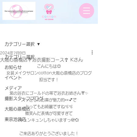
記事
カテゴリー選択
2024年7月9日
カテゴリー選択
大阪心斎橋店💐浴衣撮影コース🎐 Kさん
こんにちは😊
お知らせ
女装メイクサロンcotton大阪心斎橋店のブログ
イベント
担当です！
メディア
紫の浴衣にゴールドの帯で浴衣お姉さん👘✨
撮影スタッフブログ
スッとしたお鼻が魅力的👀💕で
とってもお綺麗ですね🫧🫧
大阪心斎橋店
微笑んだ表情が可愛すぎて
東京池袋店
キュンキュンしちゃいますっ🫣💞
ご来店ありがとうございました！