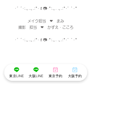
･゜ﾟ･
:.｡..｡.:*･
💄
📷
･
*:.｡. .｡.:*･゜ﾟ･*
メイク担当　❤︎　まみ
撮影　担当　❤︎　かずえ・こころ
･゜ﾟ･
:.｡..｡.:*･
💄
📷
･
*:.｡. .｡.:*･゜ﾟ･*
東京LINE
大阪LINE
東京予約
大阪予約
※cottonでは衛生管理を徹底しています※
・アルコール手指消毒
・お顔に触れるメイクスポンジやパフは
お客様ごとに使い捨て、洗浄。
・プラズマクラスター空気清浄機でウイルスや
菌を除去。