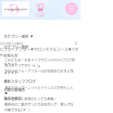
記事
カテゴリー選択
2019年11月8日
カテゴリー選択
ビフォーアフター🌟サロンモデルコース🌟Yさ
ん
お知らせ
こんにちは！女装メイクサロンcottonブログ担
イベント
当スタッフです٩( 'ω' )و
今日はビフォーアフターのお写真ありますよ🥰
メディア
撮影スタッフブログ
薄手のボーダーニットとジャンスカで秋らしく
大阪心斎橋店
🍁
東京池袋店
おっとりした表情がとっても素敵✨
幅狭めの二重がぴったりお似合いで、優しげな
印象ですね(´∀｀)