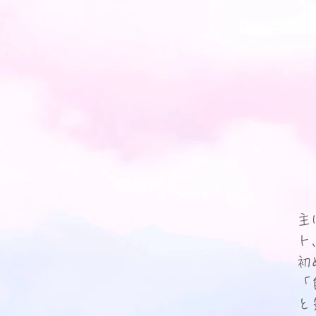
主
ト
初
「
と