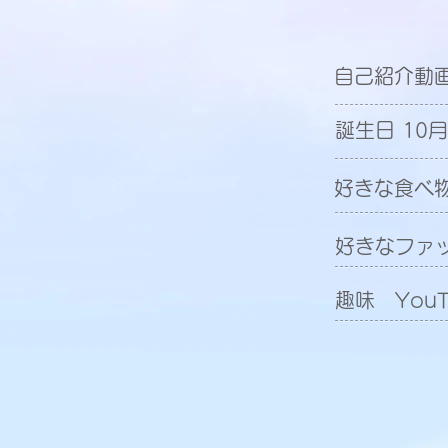
​自己紹介
誕生日 10月
好きな食べ
好きなファ
趣味 You