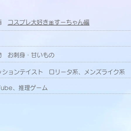
動画
コスプレ大好き🎀すーちゃん編
物 お刺身・甘いもの
ッションテイスト ロリータ系、メンズライク系
Tube、推理ゲーム