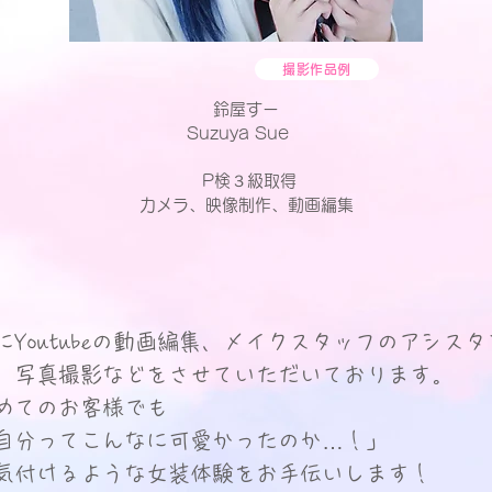
撮影作品例
鈴屋すー
Suzuya Sue
P検３級取得
カメラ、映像制作、動画編集
にYoutubeの動画編集、メイクスタッフのアシスタ
、写真撮影などをさせていただいております。
めてのお客様でも
自分ってこんなに可愛かったのか…！」
気付けるような女装体験をお手伝いします！