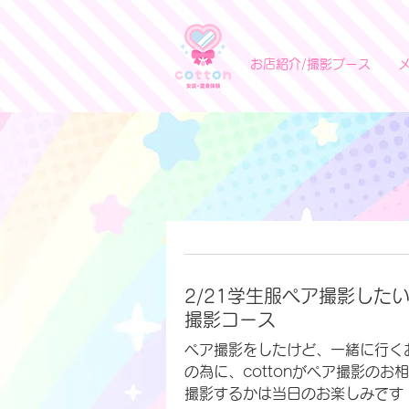
お店紹介/撮影ブース
2/21学生服ペア撮影した
撮影コース
ペア撮影をしたけど、一緒に行くお
の為に、cottonがペア撮影のお
撮影するかは当日のお楽しみです