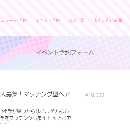
メニュー/ご予約
イベント予約
衣装一覧
よくあるご質問
​イベント予約フォーム
18,000
い人募集！マッチング型ペア
¥18,000
Japanese
yen
相手が見つからない... そんな方
相手をマッチングします！ 誰とペア
＾＾