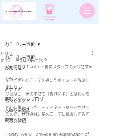
記事
カテゴリー選択
1月1日
カテゴリー選択
＃12 きれい系とは？
こんにちは！cotton 撮影スタッフのアリです🎀
お知らせ
イベント
前回、色んなコーデの違いやポイントを説明し
ました。
メディア
今回はコーデの中でも「きれい系」とは何かを
撮影スタッフブログ
説明します！
色んなポイントやコーディネート例をお見せす
大阪心斎橋店
るので、ぜひきれい系のコーデに挑戦してみて
東京池袋店
くださいね。
Today, we will provide an explanation of 