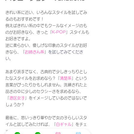
きれい系に近い、いろんなスタイルを試してみ
るのもおすすめです！
例えばきれい系の中でもクールなイメージのも
のがお好きなら、きっと「
K-POP
」スタイルも
お好きですよ。
逆に柔らかい、優しげな印象のスタイルがお好
きなら、「
お姉さん系
」
を試してみてくださ
い。
あまり派手でなく、古典的で少しきっちりとし
たなスタイルをお求めなら？「
清楚系
」という
言葉がぴったりかもしれません。洗練された上
品さの中に少しのセクシーさを求めるなら、
「
港区女子
」をイメージしているのではないで
しょうか？
最後に、思いっきり華やかで女の子らしいスタ
イルと試してみたければ、「
白ギャル
」をチェ
ックしてみてください！