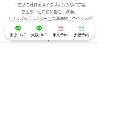
・お顔に触れるメイクスポンジやパフは
お客様ごとに使い捨て、洗浄。
・プラズマクラスター空気清浄機でウイルスや
菌を除去。
・貸切の個室で他のお客様との接触がありませ
東京LINE
大阪LINE
東京予約
大阪予約
ん。
すべて表示
最新記事