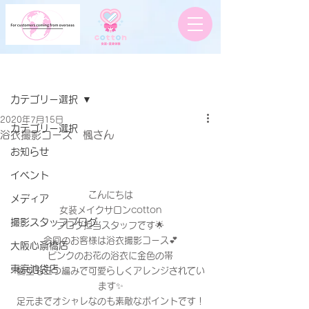
記事
カテゴリー選択
2020年7月15日
カテゴリー選択
浴衣撮影コース 楓さん
お知らせ
イベント
こんにちは
メディア
女装メイクサロンcotton
撮影スタッフブログ
ブログ担当スタッフです🌟
今回のお客様は浴衣撮影コース💕
大阪心斎橋店
ピンクのお花の浴衣に金色の帯
東京池袋店
髪型も三つ編みで可愛らしくアレンジされてい
ます✨
足元までオシャレなのも素敵なポイントです！