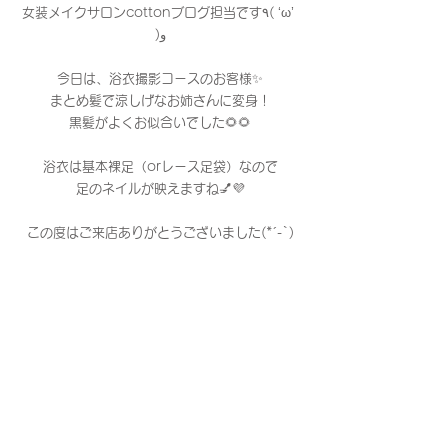
女装メイクサロンcottonブログ担当です٩( ‘ω’ 
)و
今日は、浴衣撮影コースのお客様✨
まとめ髪で涼しげなお姉さんに変身！
黒髪がよくお似合いでした🌻🌻
浴衣は基本裸足（orレース足袋）なので
足のネイルが映えますね💅💜
この度はご来店ありがとうございました(*´-`)