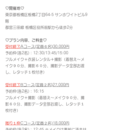
♡開催地♡
東京都板橋区板橋2丁目64-5 サンホワイトビル9
階
都営三田線 板橋区役所前駅から徒歩2分
♡プラン内容、ご料金♡
受付終了
Aコース(定員６名
)
30,000円
予約枠(各2名)：12:30/13:45/15:00
フルメイク＋衣装レンタル＋撮影（着替え〜メ
イク９０分、撮影６０分、撮影データ全部お渡
し、レタッチ１枚付き）
受付終了
Bコース(定員２名
)
27,000円
予約枠(各2名)：16:15
フルメイク＋撮影（着替え〜メイク９０分、撮
影６０分、撮影データ全部お渡し、レタッチ１
枚付き）　
残り１枠
Cコース(定員２名)18,000円
予約枠(各2名)：12:45 ※メイクは事前に済ませ