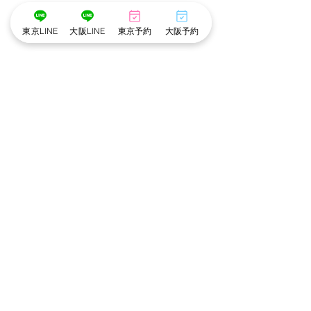
*･゜ﾟ･*:.｡..｡.:*･💄📷･*:.｡. .｡.:*･゜ﾟ･*
東京LINE
大阪LINE
東京予約
大阪予約
※cottonでは衛生管理を徹底しています※
・メイクスタッフのマスク着用
・出勤スタッフの検温
・アルコール手指消毒
・お顔に触れるメイクスポンジやパフは
お客様ごとに使い捨て、洗浄。
・プラズマクラスター空気清浄機でウイルスや