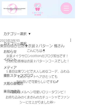
記事
カテゴリー選択
2023年2月7日
カテゴリー選択
東京自由が丘店🐥衣装２パターン 楓さん
こんにちは🐣　
お知らせ
女装メイクサロンcottonのブログ担当です！
イベント
今回のお客様は衣装２パターンコースでした！
メディア
１着目は黒ワンピで大人しめなコーデ、ふわふ
撮影スタッフブログ
わのショートヘアがとっても
お似合いで可愛らしいですね💕
大阪心斎橋店
東京池袋店
２着目はメルヘン可愛いロリータワンピ！
お持ち込みのくまさんのカチューシャでファン
シーに仕上がりました🧸✨