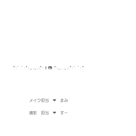
*･゜ﾟ･*:.｡..｡.:*･💄📷･*:.｡. .｡.:*･゜ﾟ･*
メイク担当　❤︎　まみ
撮影　担当　❤︎　すー