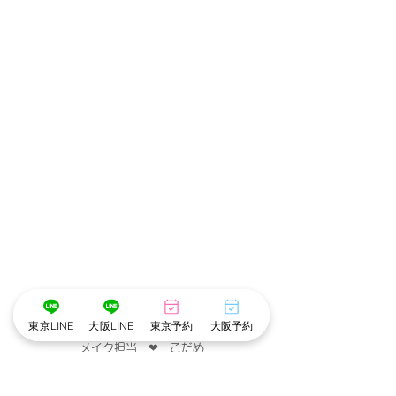
･゜ﾟ･
:.｡..｡.:*･💄📷･*:.｡. .｡.:*･゜ﾟ･*
東京LINE
大阪LINE
東京予約
大阪予約
メイク担当　❤︎　こだめ
撮影　担当　❤︎　うらん