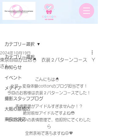
記事
カテゴリー選択
2024年10月19日
カテゴリー選択
東京自由が丘店🐣 衣装２パターンコース Y
さん
お知らせ
イベント
こんにちは🐣　
女装・変身体験cottonのブログ担当です！
メディア
今回のお客様は衣装２パターンコースでした！
撮影スタッフブログ
表情管理がアイドルすぎませんか！？
大阪心斎橋店
絶対前世アイドルですよね😳
東京池袋店
そのくらいの表情管理で、他担狩にでくわした
ら
全然余裕で落ちますね😖💖