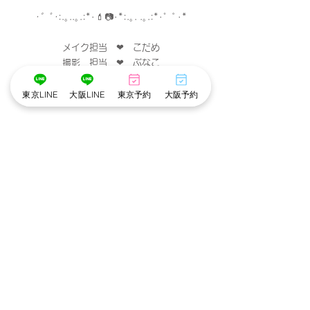
･゜ﾟ･
:.｡..｡.:*･💄📷･*:.｡. .｡.:*･゜ﾟ･*
メイク担当　❤︎　こだめ
撮影　担当　❤︎　ぶなこ
･゜ﾟ･
:.｡..｡.:*･💄📷･*:.｡. .｡.:*･゜ﾟ･*
東京LINE
大阪LINE
東京予約
大阪予約
東京池袋店