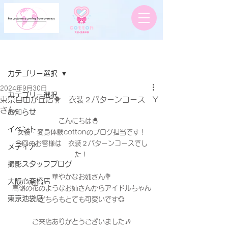
記事
カテゴリー選択
2024年9月30日
カテゴリー選択
東京自由が丘店🐥 衣装２パターンコース Y
さん
お知らせ
こんにちは🐣　
イベント
女装・変身体験cottonのブログ担当です！
今回のお客様は　衣装２パターンコースでし
メディア
た！
撮影スタッフブログ
華やかなお姉さん💐
大阪心斎橋店
高嶺の花のようなお姉さんからアイドルちゃん
東京池袋店
どちらもとても可愛いです💞
ご来店ありがとうございました🎶