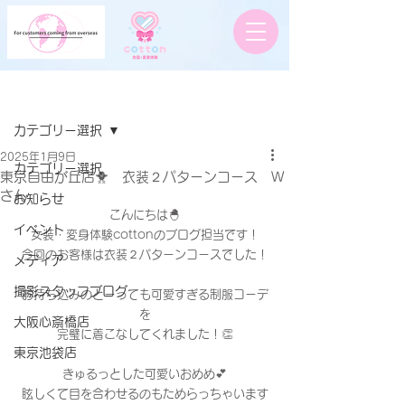
記事
カテゴリー選択
2025年1月9日
カテゴリー選択
東京自由が丘店🐥 衣装２パターンコース W
さん
お知らせ
こんにちは🐣
イベント
女装・変身体験cottonのブログ担当です！
今回のお客様は衣装２パターンコースでした！
メディア
撮影スタッフブログ
お持ち込みのとーっても可愛すぎる制服コーデ
を
大阪心斎橋店
完璧に着こなしてくれました！👏
東京池袋店
きゅるっとした可愛いおめめ💕
眩しくて目を合わせるのもためらっちゃいます