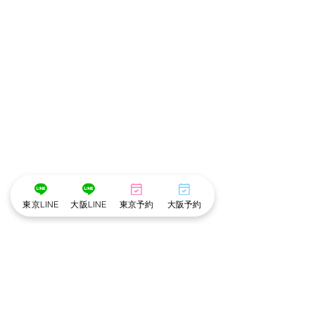
東京LINE
大阪LINE
東京予約
大阪予約
･゜ﾟ･
:.｡..｡.:*･💄📷･*:.｡. .｡.:*･゜ﾟ･*