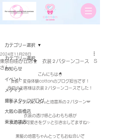
記事
カテゴリー選択
2024年11月28日
カテゴリー選択
東京自由が丘店🐥 衣装２パターンコース S
さん
お知らせ
こんにちは🐣
イベント
女装・変身体験cottonのブログ担当です！
今回のお客様は衣装２パターンコースでした！
メディア
撮影スタッフブログ
ナチュラル美人さんと地雷系の２パターン🪽
大阪心斎橋店
衣装の透け感とふわもち感が
東京池袋店
女の子の可愛さをグッと引き出してますね✨
黒髪の地雷ちゃんとってもお似合いで