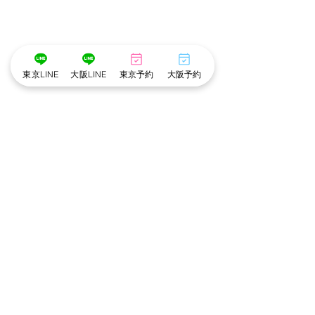
東京LINE
大阪LINE
東京予約
大阪予約
･゜ﾟ･
:.｡..｡.:*･💄📷･*:.｡. .｡.:*･゜ﾟ･*
メイク担当　❤︎　こだめ
撮影　担当　❤︎　ぶなこ
･゜ﾟ･
:.｡..｡.:*･💄📷･*:.｡. .｡.:*･゜ﾟ･*