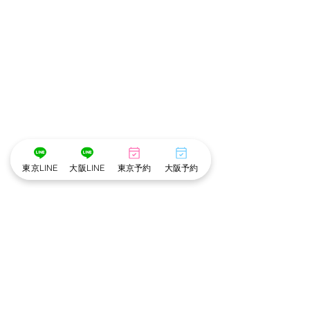
東京LINE
大阪LINE
東京予約
大阪予約
･゜ﾟ･
:.｡..｡.:*･💄📷･*:.｡. .｡.:*･゜ﾟ･*
メイク担当　❤︎　こだめ
撮影　担当　❤︎　アリ