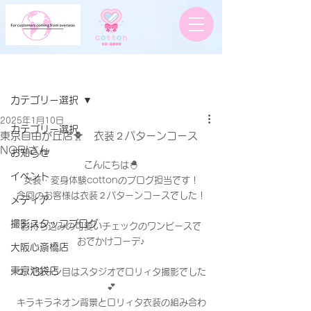
記事
カテゴリー選択
2025年1月10日
カテゴリー選択
東京自由が丘店🐥 衣装２パターンコース
NORIさん
お知らせ
こんにちは🐣
イベント
女装・変身体験cottonのブログ担当です！
今回のお客様は衣装２パターンコースでした！
メディア
撮影スタッフブログ
お持ち込みの可愛いチェックのワンピースで
おでかけコーデ♪
大阪心斎橋店
東京池袋店
２パターン目はスタジオでロリィタ撮影でした
💕
キラキラネオン背景とロリィタ衣装の組み合わ