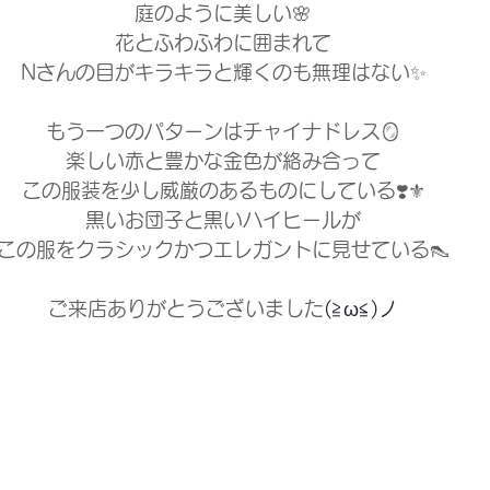
庭のように美しい🌸
花とふわふわに囲まれて
Nさんの目がキラキラと輝くのも無理はない✨
もう一つのパターンはチャイナドレス🪞
楽しい赤と豊かな金色が絡み合って
この服装を少し威厳のあるものにしている❣️⚜️
黒いお団子と黒いハイヒールが
この服をクラシックかつエレガントに見せている👠
ご来店ありがとうございました
(≧ω≦)ノ