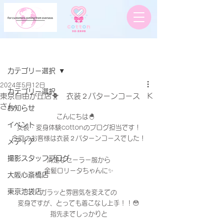
記事
カテゴリー選択
2024年5月12日
カテゴリー選択
東京自由が丘店🐥 衣装２パターンコース K
さん
お知らせ
こんにちは🐣　
イベント
女装・変身体験cottonのブログ担当です！
今回のお客様は衣装２パターンコースでした！
メディア
撮影スタッフブログ
清楚なセーラー服から
金髪ロリータちゃんに✨
大阪心斎橋店
東京池袋店
ガラッと雰囲気を変えての
変身ですが、とっても着こなし上手！！😳
指先までしっかりと