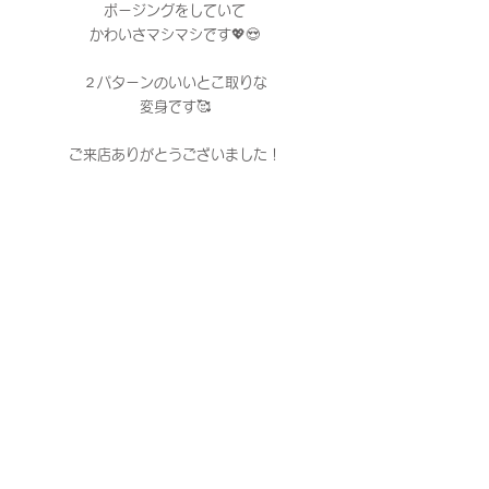
ポージングをしていて
かわいさマシマシです💖😍
２パターンのいいとこ取りな
変身です🥰
ご来店ありがとうございました！