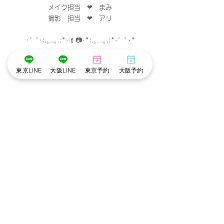
メイク担当　❤︎　まみ
撮影　担当　❤︎　アリ
･゜ﾟ･
:.｡..｡.:*･💄📷･*:.｡. .｡.:*･゜ﾟ･*
東京LINE
大阪LINE
東京予約
大阪予約
※cottonでは衛生管理を徹底しています※
・メイクスタッフのマスク着用
・出勤スタッフの検温
・アルコール手指消毒
・お顔に触れるメイクスポンジやパフは
お客様ごとに使い捨て、洗浄。
・プラズマクラスター空気清浄機でウイルスや
菌を除去。