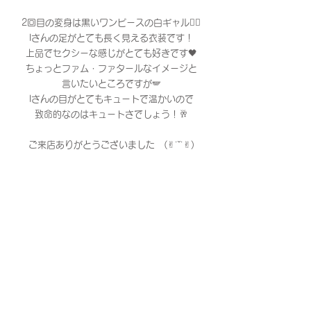
2回目の変身は黒いワンピースの白ギャル✌🏻
Iさんの足がとても長く見える衣装です！
上品でセクシーな感じがとても好きです🖤
ちょっとファム・ファタールなイメージと
言いたいところですが🪽
Iさんの目がとてもキュートで温かいので
致命的なのはキュートさでしょう！🥂
ご来店ありがとうございました　(✌︎˙˘˙✌︎)