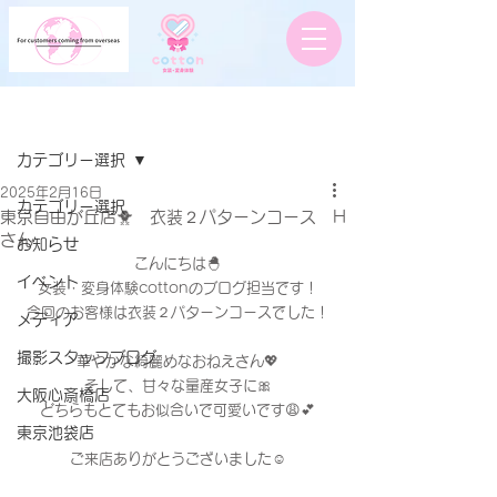
記事
カテゴリー選択
2025年2月16日
カテゴリー選択
東京自由が丘店🐥 衣装２パターンコース H
さん
お知らせ
こんにちは🐣
イベント
女装・変身体験cottonのブログ担当です！
今回のお客様は衣装２パターンコースでした！
メディア
撮影スタッフブログ
華やかな綺麗めなおねえさん💖
そして、甘々な量産女子に🎀
大阪心斎橋店
どちらもとてもお似合いで可愛いです😩💕
東京池袋店
ご来店ありがとうございました☺️