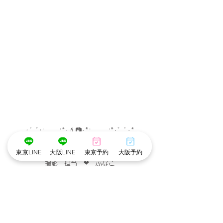
･゜ﾟ･
:.｡..｡.:*･💄📷･*:.｡. .｡.:*･゜ﾟ･*
東京LINE
大阪LINE
東京予約
大阪予約
メイク担当　❤︎　まみ
撮影　担当　❤︎　ぶなこ
･゜ﾟ･
:.｡..｡.:*･💄📷･*:.｡. .｡.:*･゜ﾟ･*