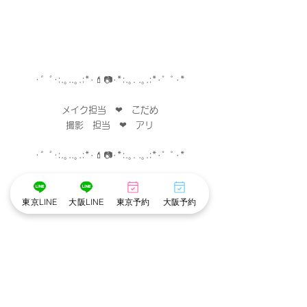
･゜ﾟ･
:.｡..｡.:*･💄📷･*:.｡. .｡.:*･゜ﾟ･*
メイク担当　❤︎　こだめ
撮影　担当　❤︎　アリ
･゜ﾟ･
:.｡..｡.:*･💄📷･*:.｡. .｡.:*･゜ﾟ･*
東京LINE
大阪LINE
東京予約
大阪予約