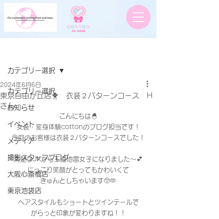
記事
カテゴリー選択
2024年6月6日
カテゴリー選択
東京自由が丘店🐥 衣装２パターンコース H
さん
お知らせ
こんにちは🐣
イベント
女装・変身体験cottonのブログ担当です！
今回のお客様は衣装２パターンコースでした！
メディア
撮影スタッフブログ
清楚なJKから王道地雷女子になりました〜💕
にっこり笑顔がとってもかわいくて
大阪心斎橋店
きゅんとしちゃいます🥺🫶
東京池袋店
ヘアスタイルもショートとツインテールで
がらっと印象が変わりますね！！