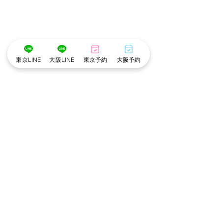
東京LINE
大阪LINE
東京予約
大阪予約
*･゜ﾟ･*:.｡..｡.:*･💄📷･*:.｡. .｡.:*･゜ﾟ･*
メイク担当　❤︎　まみ
撮影　担当　❤︎　すー
*･゜ﾟ･*:.｡..｡.:*･💄📷･*:.｡. .｡.:*･゜ﾟ･*