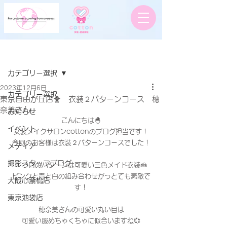
記事
カテゴリー選択
2023年12月6日
カテゴリー選択
東京自由が丘店🐥 衣装２パターンコース 穂
奈美さん
お知らせ
こんにちは🐣
イベント
女装メイクサロンcottonのブログ担当です！
今回のお客様は衣装２パターンコースでした！
メディア
撮影スタッフブログ
１つ目のパターンは可愛い三色メイド衣装🍰
ピンクと青と白の組み合わせがっとても素敵で
大阪心斎橋店
す！
東京池袋店
穂奈美さんの可愛い丸い目は
可愛い服めちゃくちゃに似合いますね💞