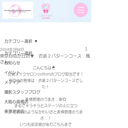
記事
カテゴリー選択
2024年3月4日
カテゴリー選択
東京自由が丘店🐥 衣装２パターンコース 楓
さん
お知らせ
こんにちは🐣　
イベント
女装メイクサロンcottonのブログ担当です！
今回のお客様は　衣装２パターンコースでし
メディア
た！
撮影スタッフブログ
表情管理のうまさ…😩💞
大阪心斎橋店
まるでキラキラとステージの上に立つ
東京池袋店
アイドルのようなかわいさと表情管理のうま
さ…！
いつも安定感がありこちらまで