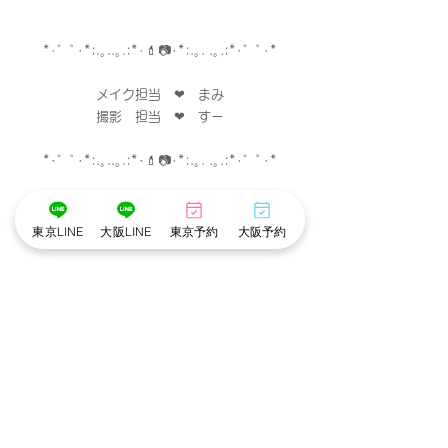
*･゜ﾟ･*:.｡..｡.:*･💄📷･*:.｡. .｡.:*･゜ﾟ･*
メイク担当　❤︎　まみ
撮影　担当　❤︎　すー
*･゜ﾟ･*:.｡..｡.:*･💄📷･*:.｡. .｡.:*･゜ﾟ･*
東京LINE
大阪LINE
東京予約
大阪予約
※cottonでは衛生管理を徹底しています※
・メイクスタッフのマスク着用
・出勤スタッフの検温
・アルコール手指消毒