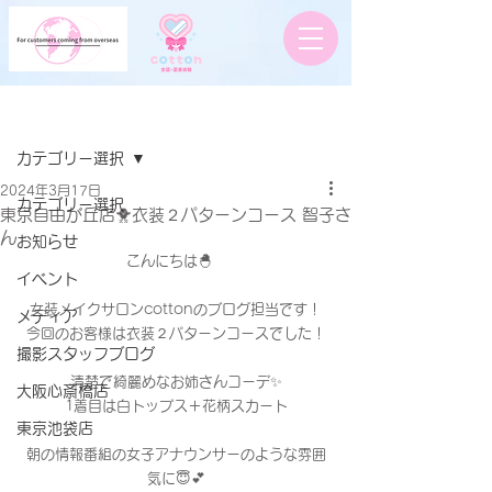
記事
カテゴリー選択
2024年3月17日
カテゴリー選択
東京自由が丘店🐥衣装２パターンコース 智子さ
ん
お知らせ
こんにちは🐣　
イベント
女装メイクサロンcottonのブログ担当です！
メディア
今回のお客様は衣装２パターンコースでした！
撮影スタッフブログ
清楚で綺麗めなお姉さんコーデ✨
大阪心斎橋店
1着目は白トップス＋花柄スカート
東京池袋店
朝の情報番組の女子アナウンサーのような雰囲
気に😇💕