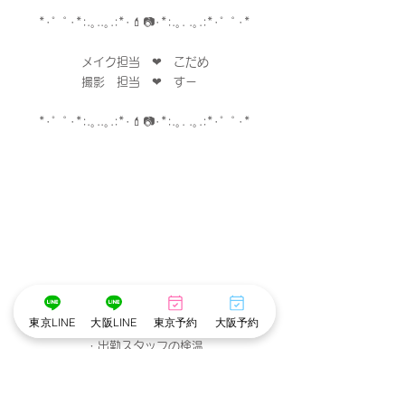
*･゜ﾟ･*:.｡..｡.:*･💄📷･*:.｡. .｡.:*･゜ﾟ･*
メイク担当　❤︎　こだめ
撮影　担当　❤︎　すー　
*･゜ﾟ･*:.｡..｡.:*･💄📷･*:.｡. .｡.:*･゜ﾟ･*
※cottonでは衛生管理を徹底しています※
東京LINE
大阪LINE
東京予約
大阪予約
・メイクスタッフのマスク着用
・出勤スタッフの検温
・アルコール手指消毒
・お顔に触れるメイクスポンジやパフは