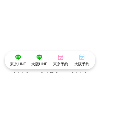
東京LINE
大阪LINE
東京予約
大阪予約
*･゜ﾟ･*:.｡..｡.:*･💄📷･*:.｡. .｡.:*･゜ﾟ･*
メイク担当　❤︎　こだめ　
撮影　担当　❤︎　みこと
*･゜ﾟ･*:.｡..｡.:*･💄📷･*:.｡. .｡.:*･゜ﾟ･*