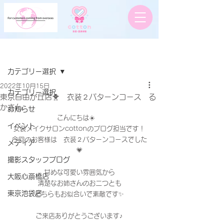
記事
カテゴリー選択
2022年10月15日
カテゴリー選択
東京自由が丘店🐥 衣装２パターンコース る
かさん
お知らせ
こんにちは☀️　
イベント
女装メイクサロンcottonのブログ担当です！
今回のお客様は　衣装２パターンコースでした
メディア
💗
撮影スタッフブログ
甘めな可愛い雰囲気から
大阪心斎橋店
清楚なお姉さんのお二つとも
東京池袋店
どちらもお似合いで素敵です✨
ご来店ありがとうございます♪