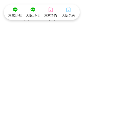
東京LINE
大阪LINE
東京予約
大阪予約
･゜ﾟ･
:.｡..｡.:*･💄📷･*:.｡. .｡.:*･゜ﾟ･*
メイク担当　❤︎　こだめ
撮影　担当　❤︎　ぶなこ
･゜ﾟ･
:.｡..｡.:*･💄📷･*:.｡. .｡.:*･゜ﾟ･*
東京池袋店