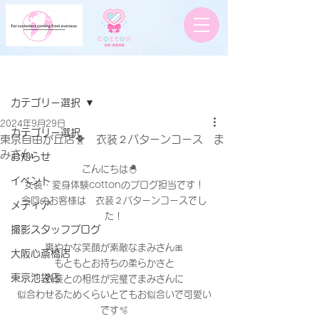
記事
カテゴリー選択
2024年9月29日
カテゴリー選択
東京自由が丘店🐥 衣装２パターンコース ま
みさん
お知らせ
こんにちは🐣　
イベント
女装・変身体験cottonのブログ担当です！
今回のお客様は　衣装２パターンコースでし
メディア
た！
撮影スタッフブログ
爽やかな笑顔が素敵なまみさん🎀
大阪心斎橋店
もともとお持ちの柔らかさと
東京池袋店
衣装との相性が完璧でまみさんに
似合わせるためくらいとてもお似合いで可愛い
です🫧