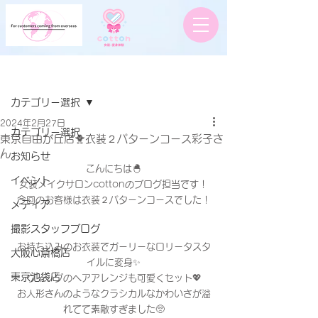
記事
カテゴリー選択
2024年2月27日
カテゴリー選択
東京自由が丘店🐥衣装２パターンコース彩子さ
ん
お知らせ
こんにちは🐣
イベント
女装メイクサロンcottonのブログ担当です！
今回のお客様は衣装２パターンコースでした！
メディア
撮影スタッフブログ
お持ち込みのお衣装でガーリーなロリータスタ
大阪心斎橋店
イルに変身✨
東京池袋店
ウィッグのヘアアレンジも可愛くセット💖
お人形さんのようなクラシカルなかわいさが溢
れてて素敵すぎました🥺