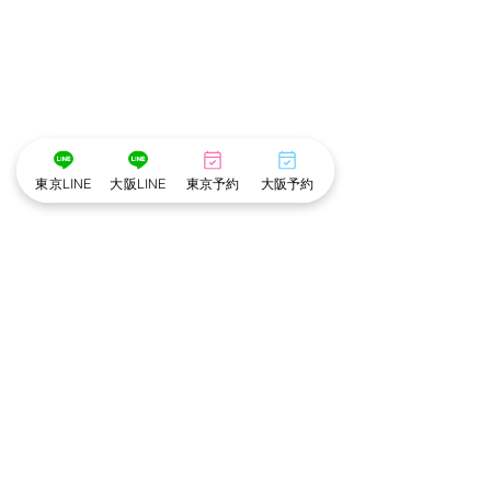
東京LINE
大阪LINE
東京予約
大阪予約
･゜ﾟ･
:.｡..｡.:*･💄📷･*:.｡. .｡.:*･゜ﾟ･*
メイク担当　❤︎　こだめ
撮影　担当　❤︎　ぶなこ
･゜ﾟ･
:.｡..｡.:*･💄📷･*:.｡. .｡.:*･゜ﾟ･*