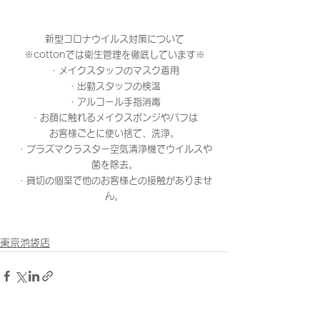
新型コロナウイルス対策について
※cottonでは衛生管理を徹底しています※
・メイクスタッフのマスク着用
・出勤スタッフの検温
・アルコール手指消毒
・お顔に触れるメイクスポンジやパフは
お客様ごとに使い捨て、洗浄。
・プラズマクラスター空気清浄機でウイルスや
菌を除去。
・貸切の個室で他のお客様との接触がありませ
ん。
東京池袋店