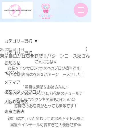
記事
カテゴリー選択
2022年5月1日
カテゴリー選択
東京自由が丘店🐥衣装２パターンコース妃さん
こんにちは☀️
お知らせ
女装メイクサロンcottonのブログ担当です！
イベント
今回のお客様は衣装２パターンコースでした！
メディア
1着目は清楚なお姉さんに✨
撮影スタッフブログ
淡いピンクのトップスにお花柄のチュールで
透明感バツグン💐笑顔もかわいい😊
大阪心斎橋店
窓際でのお写真がとっても素敵です！
東京池袋店
2着目はガラッと変わって地雷系アイドル風に
黒髪ツインテール可愛すぎて大優勝です😍