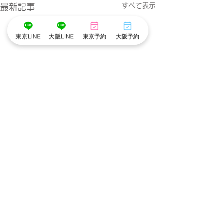
すべて表示
最新記事
東京LINE
大阪LINE
東京予約
大阪予約
料金改定のお知
いつもcottonを
コメント
だきありがとうご
8/1ご予約分より
スの料金を改定い