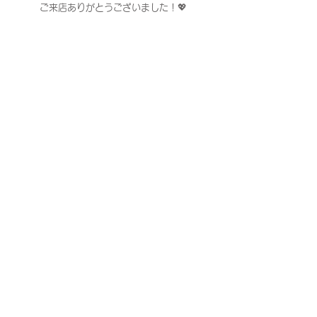
ご来店ありがとうございました！💖