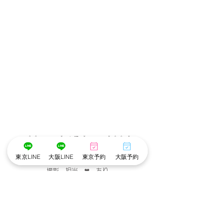
･゜ﾟ･
:.｡..｡.:*･💄📷･*:.｡. .｡.:*･゜ﾟ･*
東京LINE
大阪LINE
東京予約
大阪予約
メイク担当　❤︎　こだめ
撮影　担当　❤︎　あり
･゜ﾟ･
:.｡..｡.:*･💄📷･*:.｡. .｡.:*･゜ﾟ･*