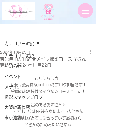
記事
カテゴリー選択
2024年10月29日
カテゴリー選択
東京自由が丘店🐥メイク撮影コース Yさん
更新日：
2024年11月22日
お知らせ
イベント
こんにちは🐣　
女装・変身体験cottonのブログ担当です！
メディア
今回のお客様はメイク撮影コースでした！
撮影スタッフブログ
品のあるお姉さん✨
大阪心斎橋店
すずしげなお衣装を身にまとったYさん
東京池袋店
お色味がとても似合っていて最初から
Yさんのためみたいです☺️