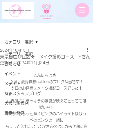
記事
カテゴリー選択
2024年10月15日
カテゴリー選択
東京自由が丘店🐥 メイク撮影コース Yさん
更新日：
2024年11月24日
お知らせ
イベント
こんにちは🐣　
女装・変身体験cottonのブログ担当です！
メディア
今回のお客様はメイク撮影コースでした！
撮影スタッフブログ
小麦肌にキラッキラの涙袋が映えてとっても可
大阪心斎橋店
愛い👀✨
東京池袋店
鼻先にちらっと輝くピンクのハイライトはほっ
ぺのピンクと一緒に
ちょっと照れたようなYさんのはにかみ笑顔に彩