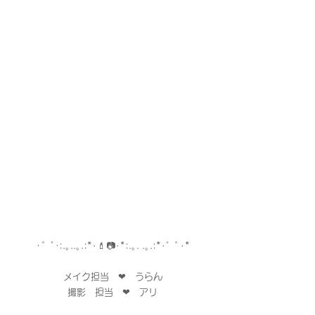
･゜ﾟ･
:.｡..｡.:*･💄📷･*:.｡. .｡.:*･゜ﾟ･*
メイク担当　❤︎　うらん
撮影　担当　❤︎　アリ