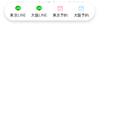
･゜ﾟ･
:.｡..｡.:*･💄📷･*:.｡. .｡.:*･゜ﾟ･*
東京LINE
大阪LINE
東京予約
大阪予約
東京池袋店
すべて表示
最新記事