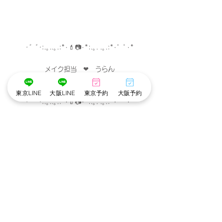
･゜ﾟ･
:.｡..｡.:*･💄📷･*:.｡. .｡.:*･゜ﾟ･*
メイク担当　❤︎　うらん
撮影　担当　❤︎　ぶなこ
東京LINE
大阪LINE
東京予約
大阪予約
･゜ﾟ･
:.｡..｡.:*･💄📷･*:.｡. .｡.:*･゜ﾟ･*
東京池袋店