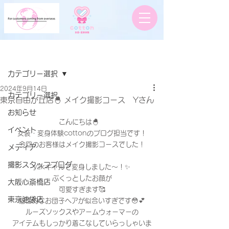
記事
カテゴリー選択
2024年9月14日
カテゴリー選択
東京自由が丘店🐣 メイク撮影コース Yさん
お知らせ
こんにちは🐣　
イベント
女装・変身体験cottonのブログ担当です！
今回のお客様はメイク撮影コースでした！
メディア
撮影スタッフブログ
y2kギャルで変身しました〜！✨
ぷくっとしたお顔が
大阪心斎橋店
可愛すぎます🥰
東京池袋店
個性的なお団子ヘアが似合いすぎです😳💕
ルーズソックスやアームウォーマーの
アイテムもしっかり着こなしていらっしゃいま