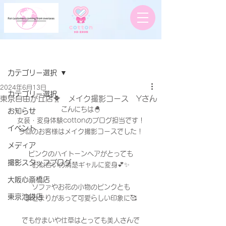
記事
カテゴリー選択
2024年6月13日
カテゴリー選択
東京自由が丘店🐥 メイク撮影コース Yさん
こんにちは🐣
お知らせ
女装・変身体験cottonのブログ担当です！
イベント
今回のお客様はメイク撮影コースでした！
メディア
ピンクのハイトーンヘアがとっても
撮影スタッフブログ
お似合いの清楚ギャルに変身💕✨
大阪心斎橋店
ソファやお花の小物のピンクとも
東京池袋店
まとまりがあって可愛らしい印象に🥰
でも佇まいや仕草はとっても美人さんで