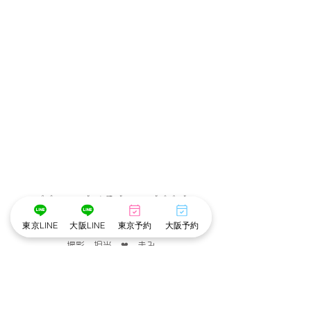
･゜ﾟ･
:.｡..｡.:*･💄📷･*:.｡. .｡.:*･゜ﾟ･*
東京LINE
大阪LINE
東京予約
大阪予約
メイク担当　❤︎　まみ
撮影　担当　❤︎　まみ
･゜ﾟ･
:.｡..｡.:*･💄📷･*:.｡. .｡.:*･゜ﾟ･*