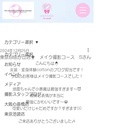
記事
カテゴリー選択
2024年12月25日
カテゴリー選択
東京自由が丘店🐥 メイク撮影コース Sさん
こんにちは🐣
お知らせ
女装・変身体験cottonのブログ担当です！
イベント
今回のお客様はメイク撮影コースでした！
メディア
地雷ちゃんで小悪魔は最強すぎます〜😈
撮影スタッフブログ
微笑む表情が本当に
最強にかわいいです〜😭
大阪心斎橋店
可愛いだけじゃだめですか？すぎます😮‍💨
東京池袋店
ご来店ありがとうございました🎶