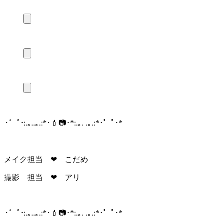
･゜ﾟ･
:.｡..｡.:*･💄📷･*:.｡. .｡.:*･゜ﾟ･*
メイク担当 ❤︎ こだめ
撮影 担当 ❤︎ アリ
･゜ﾟ･
:.｡..｡.:*･💄📷･*:.｡. .｡.:*･゜ﾟ･*