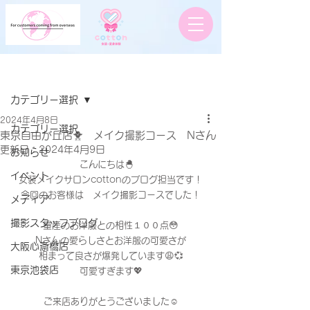
記事
カテゴリー選択
2024年4月8日
カテゴリー選択
東京自由が丘店🐥 メイク撮影コース Nさん
更新日：
2024年4月9日
お知らせ
こんにちは🐣　
イベント
女装メイクサロンcottonのブログ担当です！
今回のお客様は　メイク撮影コースでした！
メディア
撮影スタッフブログ
量産のお洋服との相性１００点😳
Nさんの愛らしさとお洋服の可愛さが
大阪心斎橋店
相まって良さが爆発しています😩💞
東京池袋店
可愛すぎます💖
ご来店ありがとうございました☺️