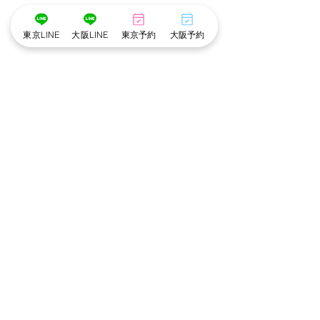
東京LINE
大阪LINE
東京予約
大阪予約
※cottonでは衛生管理を徹底しています※
・メイクスタッフのマスク着用
・出勤スタッフの検温
・アルコール手指消毒
・お顔に触れるメイクスポンジやパフは
お客様ごとに使い捨て、洗浄。
・プラズマクラスター空気清浄機でウイルスや
菌を除去。
・貸切の個室で他のお客様との接触がありませ
ん。
東京池袋店