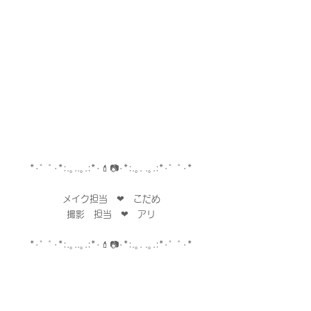
*･゜ﾟ･*:.｡..｡.:*･💄📷･*:.｡. .｡.:*･゜ﾟ･*
メイク担当　❤︎　こだめ
撮影　担当　❤︎　アリ
*･゜ﾟ･*:.｡..｡.:*･💄📷･*:.｡. .｡.:*･゜ﾟ･*