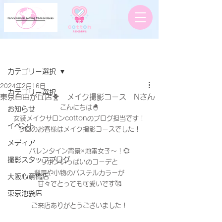
記事
カテゴリー選択
2024年2月16日
カテゴリー選択
東京自由が丘店🐥 メイク撮影コース Nさん
こんにちは🐣
お知らせ
女装メイクサロンcottonのブログ担当です！
イベント
今回のお客様はメイク撮影コースでした！
メディア
バレンタイン背景×地雷女子〜！💞
撮影スタッフブログ
リボンいっぱいのコーデと
背景や小物のパステルカラーが
大阪心斎橋店
甘々でとっても可愛いです🥰
東京池袋店
ご来店ありがとうございました！