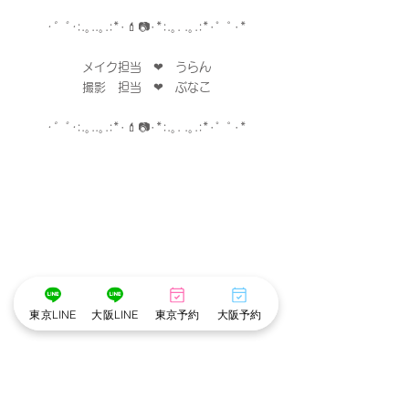
･゜ﾟ･
:.｡..｡.:*･💄📷･*:.｡. .｡.:*･゜ﾟ･*
メイク担当　❤︎　うらん
撮影　担当　❤︎　ぶなこ
･゜ﾟ･
:.｡..｡.:*･💄📷･*:.｡. .｡.:*･゜ﾟ･*
東京LINE
大阪LINE
東京予約
大阪予約
※cottonでは衛生管理を徹底しています※
・アルコール手指消毒
・お顔に触れるメイクスポンジやパフは