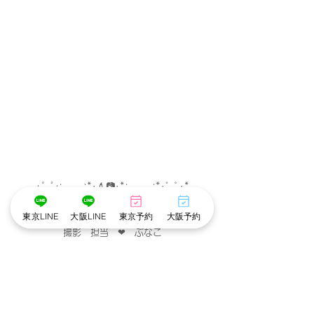
･゜ﾟ･
:.｡..｡.:*･💄📷･*:.｡. .｡.:*･゜ﾟ･*
東京LINE
大阪LINE
東京予約
大阪予約
メイク担当　❤︎　まみ
撮影　担当　❤︎　ぶなこ
･゜ﾟ･
:.｡..｡.:*･💄📷･*:.｡. .｡.:*･゜ﾟ･*