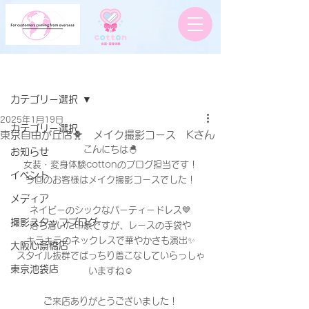
記事
カテゴリー選択
2025年1月19日
カテゴリー選択
東京自由が丘店🐥 メイク撮影コース Kさん
こんにちは🐣
お知らせ
女装・変身体験cottonのブログ担当です！
イベント
今回のお客様はメイク撮影コースでした！
メディア
ネイビーのシックなパーティードレス💙
撮影スタッフブログ
落ち着いた印象ですが、レースの手袋や
キラキラのネックレスで華やかさも演出✨
大阪心斎橋店
スタイル抜群でばっちり着こなしていらっしゃ
東京池袋店
いますね☺️
ご来店ありがとうございました！